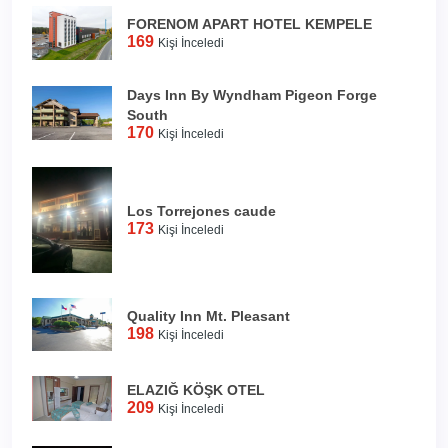
FORENOM APART HOTEL KEMPELE
169
Kişi İnceledi
Days Inn By Wyndham Pigeon Forge
South
170
Kişi İnceledi
Los Torrejones caude
173
Kişi İnceledi
Quality Inn Mt. Pleasant
198
Kişi İnceledi
ELAZIĞ KÖŞK OTEL
209
Kişi İnceledi