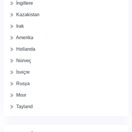
İngiltere
Kazakistan
Irak
Amerika
Hollanda
Norveç
İsviçre
Rusya
Mısır
Tayland