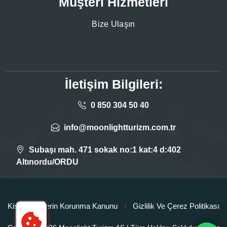
Müşteri Hizmetleri
Bize Ulaşın
İletişim Bilgileri:
0 850 304 50 40
info@moonlightturizm.com.tr
Subaşı mah. 471 sokak no:1 kat:4 d:402
Altınordu/ORDU
Kişisel Verilerin Korunma Kanunu
Gizlilik Ve Çerez Politikası